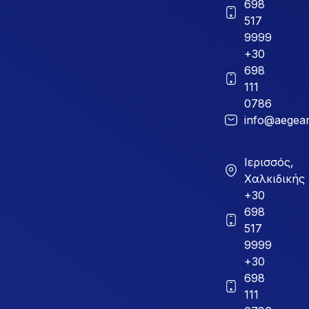
698
517
9999
+30
698
111
0786
info@aegean
Ιερισσός,
Χαλκιδικής
+30
698
517
9999
+30
698
111