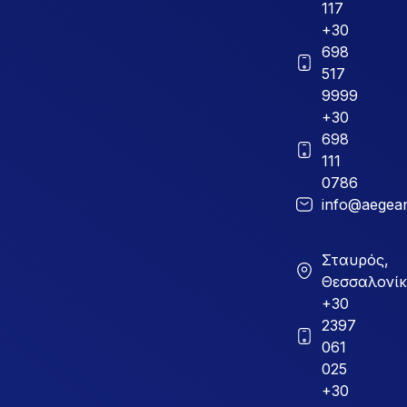
117
+30
698
517
9999
+30
698
111
0786
info@aegean
Σταυρός,
Θεσσαλονί
+30
2397
061
025
+30