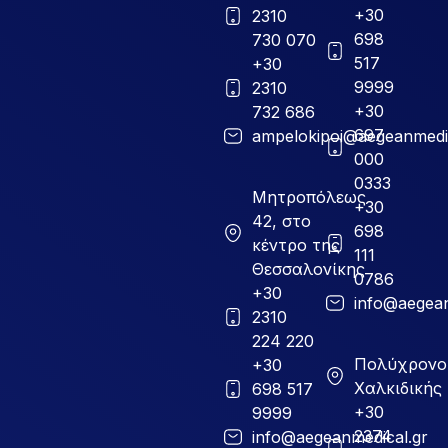
+30
2310
698
730 070
517
+30
9999
2310
+30
732 686
697
ampelokipoi@aegeanmedic
000
0333
Μητροπόλεως
+30
42, στο
698
κέντρο της
111
Θεσσαλονίκης
0786
+30
info@aegean
2310
224 220
Πολύχρονο
+30
Χαλκιδικής
698 517
+30
9999
2374
info@aegeanmedical.gr