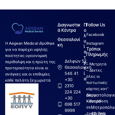
Διαγνωστικ
Π
Follow Us
ά Κέντρα
ο
Facebook
λ
Θεσσαλονί
υ
Η Aegean Medical ιδρύθηκε
Instagram
κη
ϊ
Τρόποι
για να παρέχει υψηλής
α
Πληρωμής
ποιότητας υγειονομική
τ
Δελφών 52,
περίθαλψη και η πρώτη της
ρ
– Μετρητά
Θεσσαλονίκη
προτεραιότητα είναι οι
ε
– Δέκτες
546 41
ί
ανάγκες και οι επιθυμίες
όλες οι
α
+30
κάθε πελάτη ξεχωριστά
πιστωτικές
2310
κάρτες κατ’
224 224
Δερματολογι
οίκον
+30
Κέντρο
– Κατάθεση
698 517
σε
Μητροπόλε
9999
τραπεζικό
42, στο