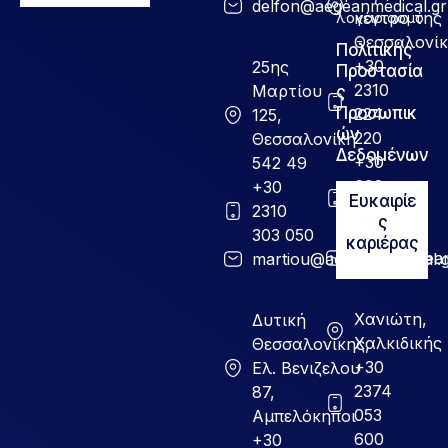
delfon@aegeanmedical.gr
λογαριασμό
κέντρο της
Θεσσαλονί
Πολιτικής
+30
25ης
Προστασία
2310
Μαρτίου
ς
Προσωπικ
224
125,
ών
220
Θεσσαλονίκη
Δεδομένων
+30
542 49
698
+30
Ευκαιρίε
517
2310
ς
9999
303 050
καριέρας
info@aegean
martiou@aegeanmedical.
Χανιώτη,
Δυτική
Χαλκιδικής
Θεσσαλονίκης,
+30
Ελ. Βενιζελου
2374
87,
053
Αμπελόκηποι
600
+30